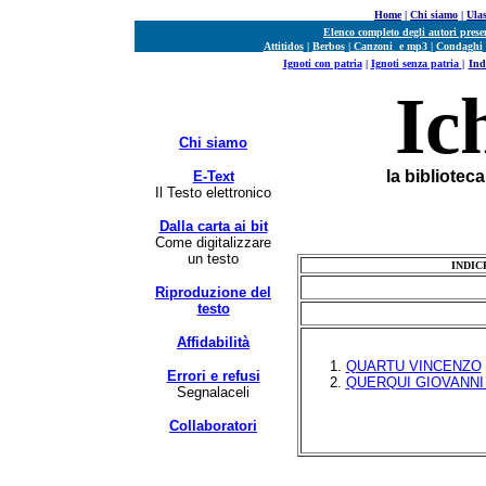
Home
|
Chi siamo
|
Ula
Elenco completo degli autori prese
Attitidos
|
Berbos
|
Canzoni e mp3
|
Condaghi
Ignoti con patria
|
Ignoti senza patria
|
Ind
Ic
Chi siamo
la bibliotec
E-Text
Il Testo elettronico
Dalla carta ai bit
Come digitalizzare
un testo
INDIC
Riproduzione del
testo
Affidabilità
QUARTU VINCENZO
Errori e refusi
QUERQUI GIOVANNI
Segnalaceli
Collaboratori