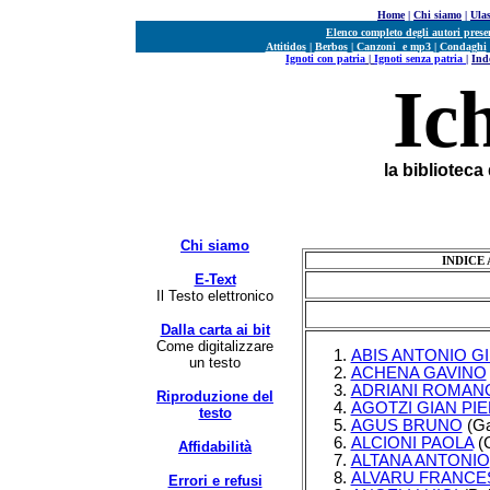
Home
|
Chi siamo
|
Ula
Elenco completo degli autori prese
Attitidos
|
Berbos
|
Canzoni e mp3
|
Condaghi
Ignoti con patria
|
Ignoti senza patria
|
Ind
Ic
la biblioteca
Chi siamo
INDICE
E-Text
Il Testo elettronico
Dalla carta ai bit
Come digitalizzare
ABIS ANTONIO G
un testo
ACHENA GAVINO
ADRIANI ROMAN
Riproduzione del
AGOTZI GIAN PI
testo
AGUS BRUNO
(Ga
ALCIONI PAOLA
(C
Affidabilità
ALTANA ANTONIO
ALVARU FRANC
Errori e refusi