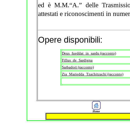
ed è M.M.“A.” delle Trasmissi
attestati e riconoscimenti in numer
Opere disponibili:
Deus_fueddat_in_sardu (racconto)
Fillus_de_Sardigna
Sarbadori (racconto)
Zia_Mariedda_Tzachitzachi (racconto)
Home