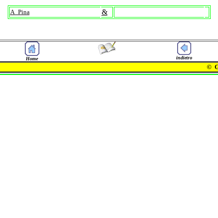
&
A_Pina
indietro
Home
©
G