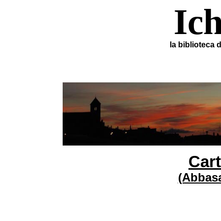
Ic
la biblioteca 
Car
(Abbasa